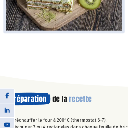
Préparation
de la
recette
Préchauffer le four à 200°C (thermostat 6-7).
Découper 3 ou 4 rectangles dans chaque feuille de brick