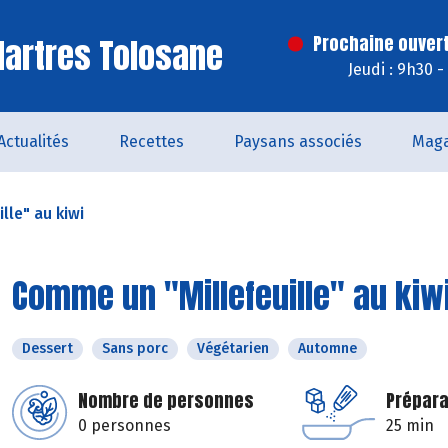
artres Tolosane
Prochaine ouvert
Jeudi : 9h30 
Actualités
Recettes
Paysans associés
Maga
lle" au kiwi
Comme un "Millefeuille" au kiw
Dessert
Sans porc
Végétarien
Automne
Nombre de personnes
Prépara
0 personnes
25 min