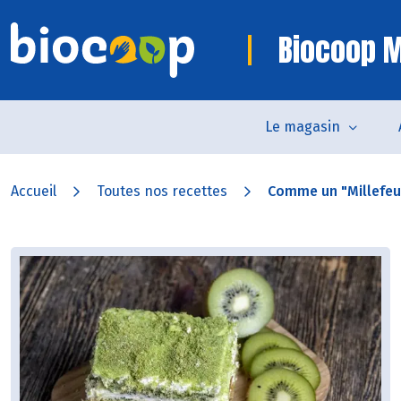
Biocoop M
Le magasin
Accueil
Toutes nos recettes
Comme un "Millefeui