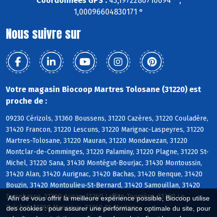
Coordonnées GPS :
43,1972280710094 ° ,
1,00096604830171 °
Nous suivre sur
Votre magasin Biocoop Martres Tolosane (31220) est
proche de :
09230 Cérizols, 31360 Boussens, 31220 Cazères, 31220 Couladère,
31420 Francon, 31220 Lescuns, 31220 Marignac-Laspeyres, 31220
Martres-Tolosane, 31220 Mauran, 31220 Mondavezan, 31220
Montclar-de-Comminges, 31220 Palaminy, 31220 Plagne, 31220 St-
Michel, 31220 Sana, 31430 Montégut-Bourjac, 31430 Montoussin,
31420 Alan, 31420 Aurignac, 31420 Bachas, 31420 Benque, 31420
Bouzin, 31420 Montoulieu-St-Bernard, 31420 Samouillan, 31420
Terrebasse, 31360 Auzas, 31360 Laffite-Toupière, 31360 Le
Afin de vous offrir la meilleure expérience possible, Biocoop utilise
Fréchet, 31360 Mancioux, 31360 St-Martory
des cookies : pour assurer une performance optimale du site, pour