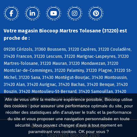
Votre magasin Biocoop Martres Tolosane (31220) est
proche de :
09230 Cérizols, 31360 Boussens, 31220 Cazères, 31220 Couladère,
31420 Francon, 31220 Lescuns, 31220 Marignac-Laspeyres, 31220
Martres-Tolosane, 31220 Mauran, 31220 Mondavezan, 31220
Montclar-de-Comminges, 31220 Palaminy, 31220 Plagne, 31220 St-
Michel, 31220 Sana, 31430 Montégut-Bourjac, 31430 Montoussin,
31420 Alan, 31420 Aurignac, 31420 Bachas, 31420 Benque, 31420
Bouzin, 31420 Montoulieu-St-Bernard, 31420 Samouillan, 31420
Terrebasse, 31360 Auzas, 31360 Laffite-Toupière, 31360 Le
Afin de vous offrir la meilleure expérience possible, Biocoop utilise
Fréchet, 31360 Mancioux, 31360 St-Martory
des cookies : pour assurer une performance optimale du site, pour
récolter des statistiques afin d'analyser le trafic et la performance
du site et vous proposer une navigation personnalisée en toute
sécurité. Vous pouvez changer d'avis à tout moment en
Biocoop.fr
Le réseau Biocoop
paramétrant vos cookies. OK pour vous ?
Copyright Biocoop 2026