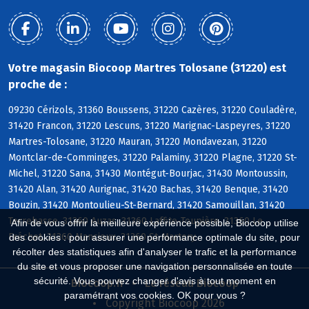
Votre magasin Biocoop Martres Tolosane (31220) est
proche de :
09230 Cérizols, 31360 Boussens, 31220 Cazères, 31220 Couladère,
31420 Francon, 31220 Lescuns, 31220 Marignac-Laspeyres, 31220
Martres-Tolosane, 31220 Mauran, 31220 Mondavezan, 31220
Montclar-de-Comminges, 31220 Palaminy, 31220 Plagne, 31220 St-
Michel, 31220 Sana, 31430 Montégut-Bourjac, 31430 Montoussin,
31420 Alan, 31420 Aurignac, 31420 Bachas, 31420 Benque, 31420
Bouzin, 31420 Montoulieu-St-Bernard, 31420 Samouillan, 31420
Terrebasse, 31360 Auzas, 31360 Laffite-Toupière, 31360 Le
Afin de vous offrir la meilleure expérience possible, Biocoop utilise
Fréchet, 31360 Mancioux, 31360 St-Martory
des cookies : pour assurer une performance optimale du site, pour
récolter des statistiques afin d'analyser le trafic et la performance
du site et vous proposer une navigation personnalisée en toute
sécurité. Vous pouvez changer d'avis à tout moment en
Biocoop.fr
Le réseau Biocoop
paramétrant vos cookies. OK pour vous ?
Copyright Biocoop 2026