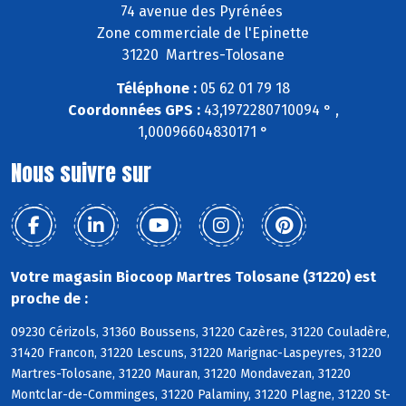
74 avenue des Pyrénées
Zone commerciale de l'Epinette
31220 Martres-Tolosane
Téléphone :
05 62 01 79 18
Coordonnées GPS :
43,1972280710094 ° ,
1,00096604830171 °
Nous suivre sur
Votre magasin Biocoop Martres Tolosane (31220) est
proche de :
09230 Cérizols, 31360 Boussens, 31220 Cazères, 31220 Couladère,
31420 Francon, 31220 Lescuns, 31220 Marignac-Laspeyres, 31220
Martres-Tolosane, 31220 Mauran, 31220 Mondavezan, 31220
Montclar-de-Comminges, 31220 Palaminy, 31220 Plagne, 31220 St-