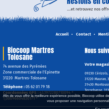
Restons en con
....et retrouvez nos of
Accueil
Contact
Menti
Biocoop Martres
Nous suiv
Tolosane
Votre magasi
74 avenue des Pyrénées
Zone commerciale de l'Epinette
09230 Cérizols,
31220 Martres-Tolosane
31220 Mauran, 
31430 Montoussi
Téléphone :
05 62 01 79 18
Terrebasse, 313
Coordonnées GPS :
43,1972280710094 ° ,
Afin de vous offrir la meilleure expérience possible, Biocoop utilise d
1,00096604830171 °
vous proposer une navigation personnal