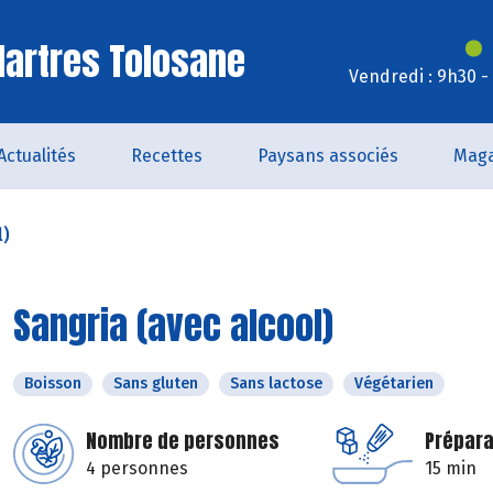
artres Tolosane
Vendredi : 9h30 -
Actualités
Recettes
Paysans associés
Maga
l)
Sangria (avec alcool)
Boisson
Sans gluten
Sans lactose
Végétarien
Nombre de personnes
Prépara
4 personnes
15 min