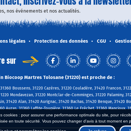
tact, inscrivez-vous à la newsletter
fres, nos événements et nos actualités.
ons légales
Protection des données
CGU
Gestio
re sur
n Biocoop Martres Tolosane (31220) est proche de :
 31360 Boussens, 31220 Cazères, 31220 Couladère, 31420 Francon, 312
31220 Mondavezan, 31220 Montclar-de-Comminges, 31220 Palaminy, 3122
n, 31420 Alan, 31420 Aurignac, 31420 Bachas, 31420 Benque, 31420 Bo
60 Auzas, 31360 Laffite-Toupière, 31360 Le Fréchet, 31360 Mancioux, 3
es cookies : pour assurer une performance optimale du site, pour récolter
isée en toute sécurité. Vous pouvez changer d'avis à tout moment en 