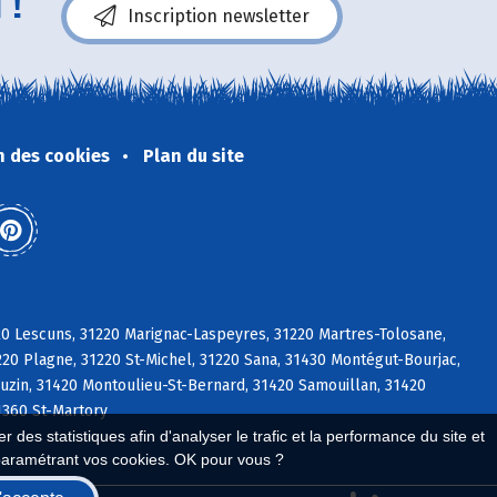
 !
Inscription newsletter
n des cookies
Plan du site
20 Lescuns, 31220 Marignac-Laspeyres, 31220 Martres-Tolosane,
0 Plagne, 31220 St-Michel, 31220 Sana, 31430 Montégut-Bourjac,
uzin, 31420 Montoulieu-St-Bernard, 31420 Samouillan, 31420
1360 St-Martory
 des statistiques afin d'analyser le trafic et la performance du site et
paramétrant vos cookies. OK pour vous ?