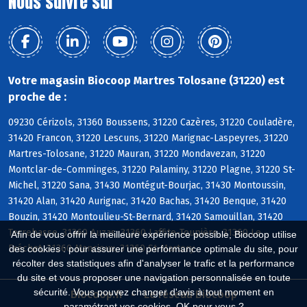
Nous suivre sur
Votre magasin Biocoop Martres Tolosane (31220) est
proche de :
09230 Cérizols, 31360 Boussens, 31220 Cazères, 31220 Couladère,
31420 Francon, 31220 Lescuns, 31220 Marignac-Laspeyres, 31220
Martres-Tolosane, 31220 Mauran, 31220 Mondavezan, 31220
Montclar-de-Comminges, 31220 Palaminy, 31220 Plagne, 31220 St-
Michel, 31220 Sana, 31430 Montégut-Bourjac, 31430 Montoussin,
31420 Alan, 31420 Aurignac, 31420 Bachas, 31420 Benque, 31420
Bouzin, 31420 Montoulieu-St-Bernard, 31420 Samouillan, 31420
Terrebasse, 31360 Auzas, 31360 Laffite-Toupière, 31360 Le
Afin de vous offrir la meilleure expérience possible, Biocoop utilise
Fréchet, 31360 Mancioux, 31360 St-Martory
des cookies : pour assurer une performance optimale du site, pour
récolter des statistiques afin d'analyser le trafic et la performance
du site et vous proposer une navigation personnalisée en toute
sécurité. Vous pouvez changer d'avis à tout moment en
Biocoop.fr
Le réseau Biocoop
paramétrant vos cookies. OK pour vous ?