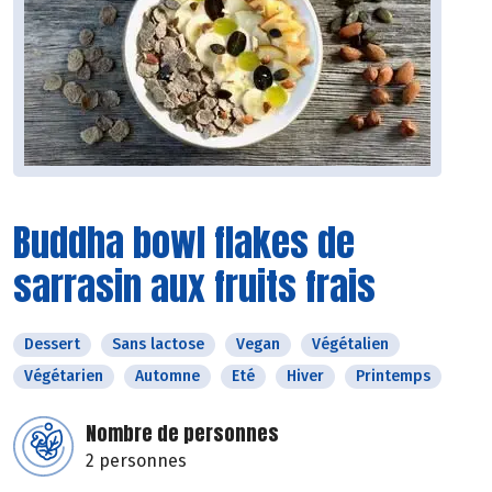
Buddha bowl flakes de
sarrasin aux fruits frais
Dessert
Sans lactose
Vegan
Végétalien
Végétarien
Automne
Eté
Hiver
Printemps
Nombre de personnes
2 personnes