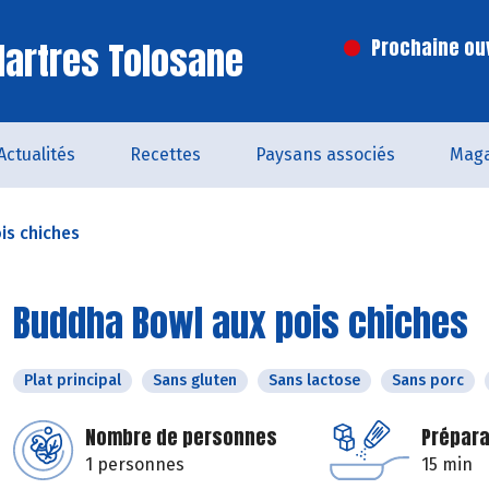
artres Tolosane
Prochaine ouv
Actualités
Recettes
Paysans associés
Maga
is chiches
Buddha Bowl aux pois chiches
Plat principal
Sans gluten
Sans lactose
Sans porc
Nombre de personnes
Prépara
1 personnes
15 min