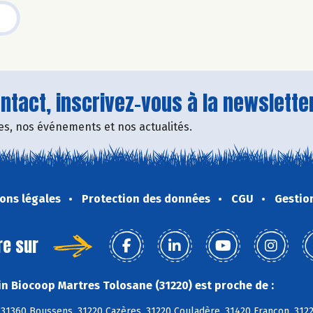
tact, inscrivez-vous à la newsletter
fres, nos événements et nos actualités.
ons légales
Protection des données
CGU
Gestio
re sur
n Biocoop Martres Tolosane (31220) est proche de :
 31360 Boussens, 31220 Cazères, 31220 Couladère, 31420 Francon, 312