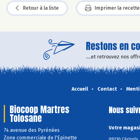
Retour à la liste
Imprimer la recette
Restons en con
....et retrouvez nos of
Accueil
Contact
Menti
Biocoop Martres
Nous suiv
Tolosane
Votre magasi
74 avenue des Pyrénées
Zone commerciale de l'Epinette
09230 Cérizols,