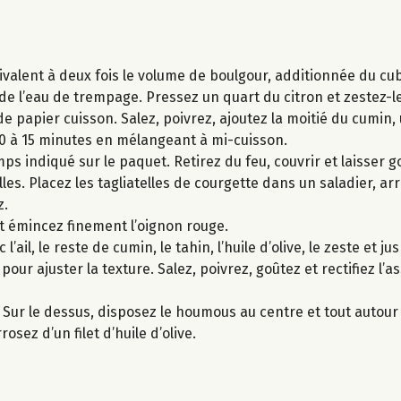
́quivalent à deux fois le volume de boulgour, additionnée du cu
́ de l’eau de trempage. Pressez un quart du citron et zestez-le
 papier cuisson. Salez, poivrez, ajoutez la moitié du cumin, un
 à 15 minutes en mélangeant à mi-cuisson.
ps indiqué sur le paquet. Retirez du feu, couvrir et laisser go
telles. Placez les tagliatelles de courgette dans un saladier, ar
z.
t émincez finement l’oignon rouge.
ail, le reste de cumin, le tahin, l’huile d’olive, le zeste et j
 pour ajuster la texture. Salez, poivrez, goûtez et rectifiez l
. Sur le dessus, disposez le houmous au centre et tout autour 
osez d’un filet d’huile d’olive.