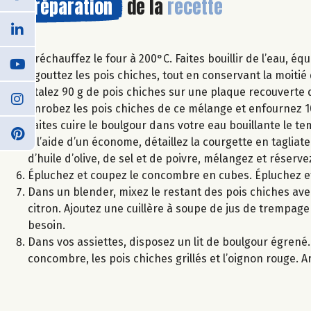
Préparation
de la
recette
Préchauffez le four à 200°C. Faites bouillir de l’eau, e
Égouttez les pois chiches, tout en conservant la moitie
Étalez 90 g de pois chiches sur une plaque recouverte de
enrobez les pois chiches de ce mélange et enfournez 10
Faites cuire le boulgour dans votre eau bouillante le tem
À l’aide d’un économe, détaillez la courgette en taglia
d’huile d’olive, de sel et de poivre, mélangez et réserve
Épluchez et coupez le concombre en cubes. Épluchez e
Dans un blender, mixez le restant des pois chiches avec l’
citron. Ajoutez une cuillère à soupe de jus de trempage
besoin.
Dans vos assiettes, disposez un lit de boulgour égrené
concombre, les pois chiches grillés et l’oignon rouge. Arr