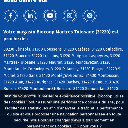
Votre magasin Biocoop Martres Tolosane (31220) est
proche de :
09230 Cérizols, 31360 Boussens, 31220 Cazères, 31220 Couladère,
31420 Francon, 31220 Lescuns, 31220 Marignac-Laspeyres, 31220
Martres-Tolosane, 31220 Mauran, 31220 Mondavezan, 31220
Montclar-de-Comminges, 31220 Palaminy, 31220 Plagne, 31220 St-
Michel, 31220 Sana, 31430 Montégut-Bourjac, 31430 Montoussin,
31420 Alan, 31420 Aurignac, 31420 Bachas, 31420 Benque, 31420
Bouzin, 31420 Montoulieu-St-Bernard, 31420 Samouillan, 31420
Terrebasse, 31360 Auzas, 31360 Laffite-Toupière, 31360 Le
Afin de vous offrir la meilleure expérience possible, Biocoop utilise
Fréchet, 31360 Mancioux, 31360 St-Martory
des cookies : pour assurer une performance optimale du site, pour
récolter des statistiques afin d'analyser le trafic et la performance
du site et vous proposer une navigation personnalisée en toute
sécurité. Vous pouvez changer d'avis à tout moment en
Biocoop.fr
Le réseau Biocoop
paramétrant vos cookies. OK pour vous ?