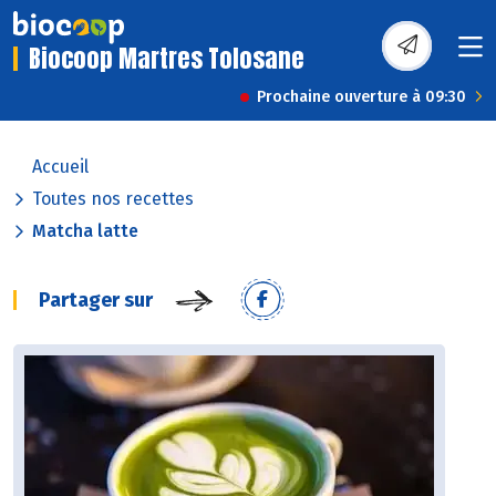
Biocoop Martres Tolosane
Prochaine ouverture à 09:30
Accueil
Toutes nos recettes
Matcha latte
Partager sur