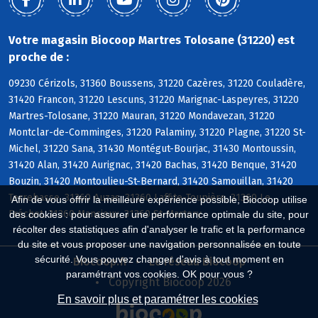
Votre magasin Biocoop Martres Tolosane (31220) est
proche de :
09230 Cérizols, 31360 Boussens, 31220 Cazères, 31220 Couladère,
31420 Francon, 31220 Lescuns, 31220 Marignac-Laspeyres, 31220
Martres-Tolosane, 31220 Mauran, 31220 Mondavezan, 31220
Montclar-de-Comminges, 31220 Palaminy, 31220 Plagne, 31220 St-
Michel, 31220 Sana, 31430 Montégut-Bourjac, 31430 Montoussin,
31420 Alan, 31420 Aurignac, 31420 Bachas, 31420 Benque, 31420
Bouzin, 31420 Montoulieu-St-Bernard, 31420 Samouillan, 31420
Terrebasse, 31360 Auzas, 31360 Laffite-Toupière, 31360 Le
Afin de vous offrir la meilleure expérience possible, Biocoop utilise
Fréchet, 31360 Mancioux, 31360 St-Martory
des cookies : pour assurer une performance optimale du site, pour
récolter des statistiques afin d'analyser le trafic et la performance
du site et vous proposer une navigation personnalisée en toute
sécurité. Vous pouvez changer d'avis à tout moment en
Biocoop.fr
Le réseau Biocoop
paramétrant vos cookies. OK pour vous ?
Copyright Biocoop 2026
En savoir plus et paramétrer les cookies