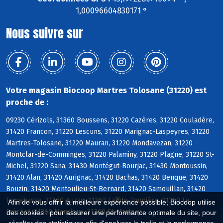
1,00096604830171 °
Nous suivre sur
Votre magasin Biocoop Martres Tolosane (31220) est
proche de :
09230 Cérizols, 31360 Boussens, 31220 Cazères, 31220 Couladère,
31420 Francon, 31220 Lescuns, 31220 Marignac-Laspeyres, 31220
Martres-Tolosane, 31220 Mauran, 31220 Mondavezan, 31220
Montclar-de-Comminges, 31220 Palaminy, 31220 Plagne, 31220 St-
Michel, 31220 Sana, 31430 Montégut-Bourjac, 31430 Montoussin,
31420 Alan, 31420 Aurignac, 31420 Bachas, 31420 Benque, 31420
Bouzin, 31420 Montoulieu-St-Bernard, 31420 Samouillan, 31420
Terrebasse, 31360 Auzas, 31360 Laffite-Toupière, 31360 Le
Afin de vous offrir la meilleure expérience possible, Biocoop utilise
Fréchet, 31360 Mancioux, 31360 St-Martory
des cookies : pour assurer une performance optimale du site, pour