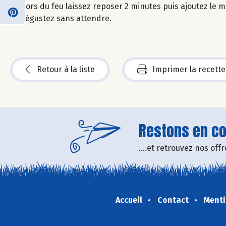
Hors du feu laissez reposer 2 minutes puis ajoutez le mi
dégustez sans attendre.
Retour à la liste
Imprimer la recette
Restons en con
....et retrouvez nos of
Accueil
Contact
Menti