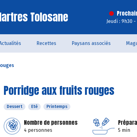
artres Tolosane
Prochai
Jeudi : 9h30 
Actualités
Recettes
Paysans associés
Maga
 rouges
Porridge aux fruits rouges
Dessert
Eté
Printemps
Nombre de personnes
Prépara
4 personnes
5 min