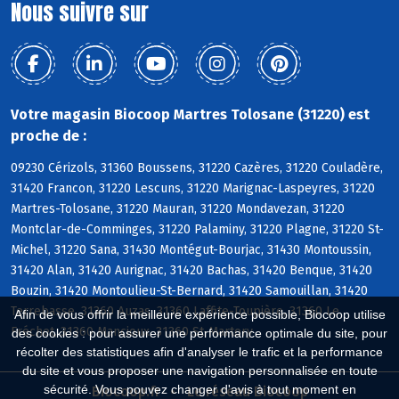
Nous suivre sur
Votre magasin Biocoop Martres Tolosane (31220) est
proche de :
09230 Cérizols, 31360 Boussens, 31220 Cazères, 31220 Couladère,
31420 Francon, 31220 Lescuns, 31220 Marignac-Laspeyres, 31220
Martres-Tolosane, 31220 Mauran, 31220 Mondavezan, 31220
Montclar-de-Comminges, 31220 Palaminy, 31220 Plagne, 31220 St-
Michel, 31220 Sana, 31430 Montégut-Bourjac, 31430 Montoussin,
31420 Alan, 31420 Aurignac, 31420 Bachas, 31420 Benque, 31420
Bouzin, 31420 Montoulieu-St-Bernard, 31420 Samouillan, 31420
Terrebasse, 31360 Auzas, 31360 Laffite-Toupière, 31360 Le
Afin de vous offrir la meilleure expérience possible, Biocoop utilise
Fréchet, 31360 Mancioux, 31360 St-Martory
des cookies : pour assurer une performance optimale du site, pour
récolter des statistiques afin d'analyser le trafic et la performance
du site et vous proposer une navigation personnalisée en toute
sécurité. Vous pouvez changer d'avis à tout moment en
Biocoop.fr
Le réseau Biocoop