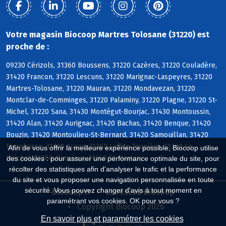
Votre magasin Biocoop Martres Tolosane (31220) est
proche de :
09230 Cérizols, 31360 Boussens, 31220 Cazères, 31220 Couladère,
31420 Francon, 31220 Lescuns, 31220 Marignac-Laspeyres, 31220
Martres-Tolosane, 31220 Mauran, 31220 Mondavezan, 31220
Montclar-de-Comminges, 31220 Palaminy, 31220 Plagne, 31220 St-
Michel, 31220 Sana, 31430 Montégut-Bourjac, 31430 Montoussin,
31420 Alan, 31420 Aurignac, 31420 Bachas, 31420 Benque, 31420
Bouzin, 31420 Montoulieu-St-Bernard, 31420 Samouillan, 31420
Terrebasse, 31360 Auzas, 31360 Laffite-Toupière, 31360 Le
Afin de vous offrir la meilleure expérience possible, Biocoop utilise
Fréchet, 31360 Mancioux, 31360 St-Martory
des cookies : pour assurer une performance optimale du site, pour
récolter des statistiques afin d'analyser le trafic et la performance
du site et vous proposer une navigation personnalisée en toute
sécurité. Vous pouvez changer d'avis à tout moment en
Biocoop.fr
Le réseau Biocoop
paramétrant vos cookies. OK pour vous ?
Copyright Biocoop 2026
En savoir plus et paramétrer les cookies