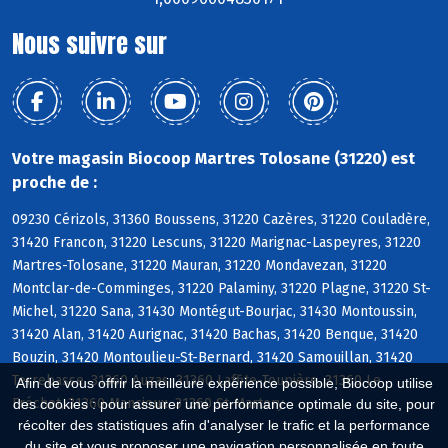
Nous suivre sur
Votre magasin Biocoop Martres Tolosane (31220) est
proche de :
09230 Cérizols, 31360 Boussens, 31220 Cazères, 31220 Couladère,
31420 Francon, 31220 Lescuns, 31220 Marignac-Laspeyres, 31220
Martres-Tolosane, 31220 Mauran, 31220 Mondavezan, 31220
Montclar-de-Comminges, 31220 Palaminy, 31220 Plagne, 31220 St-
Michel, 31220 Sana, 31430 Montégut-Bourjac, 31430 Montoussin,
31420 Alan, 31420 Aurignac, 31420 Bachas, 31420 Benque, 31420
Bouzin, 31420 Montoulieu-St-Bernard, 31420 Samouillan, 31420
Terrebasse, 31360 Auzas, 31360 Laffite-Toupière, 31360 Le
Afin de vous offrir la meilleure expérience possible, Biocoop utilise
Fréchet, 31360 Mancioux, 31360 St-Martory
des cookies : pour assurer une performance optimale du site, pour
récolter des statistiques afin d'analyser le trafic et la performance
du site et vous proposer une navigation personnalisée en toute