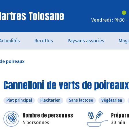
artres Tolosane
Vendredi : 9h30 -
Actualités
Recettes
Paysans associés
Maga
 de poireaux
Cannelloni de verts de poireaux
Plat principal
Flexitarien
Sans lactose
Végétarien
Nombre de personnes
Prépara
4 personnes
30 min