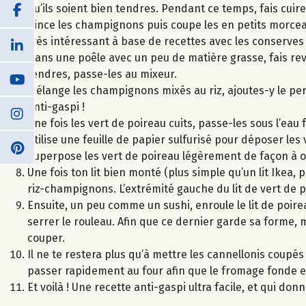
qu’ils soient bien tendres. Pendant ce temps, fais cuire
Rince les champignons puis coupe les en petits morceaux
très intéressant à base de recettes avec les conserves 
Dans une poêle avec un peu de matière grasse, fais reve
tendres, passe-les au mixeur.
Mélange les champignons mixés au riz, ajoutes-y le per
anti-gaspi !
Une fois les vert de poireau cuits, passe-les sous l’eau 
Utilise une feuille de papier sulfurisé pour déposer les vert
Superpose les vert de poireau légèrement de façon à o
Une fois ton lit bien monté (plus simple qu’un lit Ikea,
riz-champignons. L’extrémité gauche du lit de vert de 
Ensuite, un peu comme un sushi, enroule le lit de poir
serrer le rouleau. Afin que ce dernier garde sa forme, m
couper.
Il ne te restera plus qu’à mettre les cannellonis coupés 
passer rapidement au four afin que le fromage fonde et
Et voilà ! Une recette anti-gaspi ultra facile, et qui don