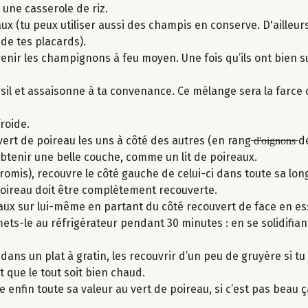
 une casserole de riz.
 (tu peux utiliser aussi des champis en conserve. D'ailleurs, 
de tes placards).
nir les champignons à feu moyen. Une fois qu’ils ont bien su
sil et assaisonne à ta convenance. Ce mélange sera la farce 
froide.
 de poireau les uns à côté des autres (en rang ̶d̶'̶o̶i̶g̶n̶o̶n̶s̶ 
btenir une belle couche, comme un lit de poireaux.
 promis), recouvre le côté gauche de celui-ci dans toute sa lon
poireau doit être complètement recouverte.
eaux sur lui-même en partant du côté recouvert de face en e
ets-le au réfrigérateur pendant 30 minutes : en se solidifiant,
dans un plat à gratin, les recouvrir d’un peu de gruyère si tu 
 que le tout soit bien chaud.
ne enfin toute sa valeur au vert de poireau, si c’est pas beau ç