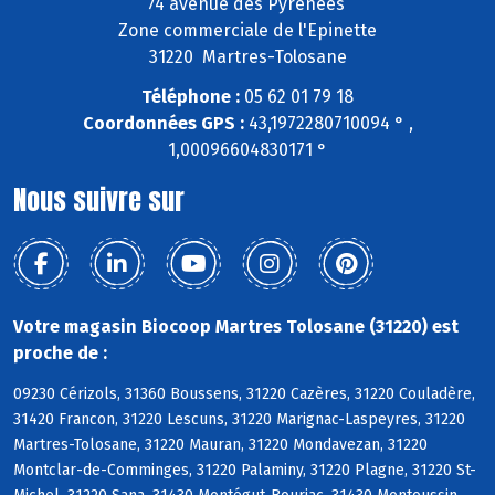
74 avenue des Pyrénées
Zone commerciale de l'Epinette
31220 Martres-Tolosane
Téléphone :
05 62 01 79 18
Coordonnées GPS :
43,1972280710094 ° ,
1,00096604830171 °
Nous suivre sur
Votre magasin Biocoop Martres Tolosane (31220) est
proche de :
09230 Cérizols, 31360 Boussens, 31220 Cazères, 31220 Couladère,
31420 Francon, 31220 Lescuns, 31220 Marignac-Laspeyres, 31220
Martres-Tolosane, 31220 Mauran, 31220 Mondavezan, 31220
Montclar-de-Comminges, 31220 Palaminy, 31220 Plagne, 31220 St-