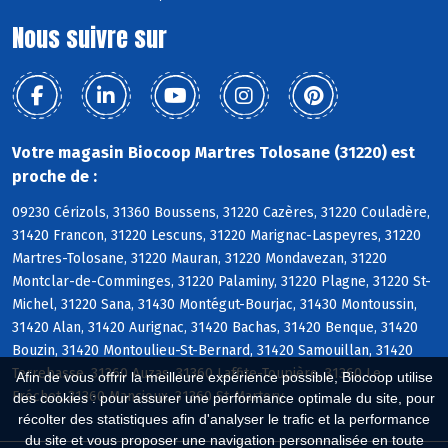
Nous suivre sur
Votre magasin Biocoop Martres Tolosane (31220) est
proche de :
09230 Cérizols, 31360 Boussens, 31220 Cazères, 31220 Couladère,
31420 Francon, 31220 Lescuns, 31220 Marignac-Laspeyres, 31220
Martres-Tolosane, 31220 Mauran, 31220 Mondavezan, 31220
Montclar-de-Comminges, 31220 Palaminy, 31220 Plagne, 31220 St-
Michel, 31220 Sana, 31430 Montégut-Bourjac, 31430 Montoussin,
31420 Alan, 31420 Aurignac, 31420 Bachas, 31420 Benque, 31420
Bouzin, 31420 Montoulieu-St-Bernard, 31420 Samouillan, 31420
Terrebasse, 31360 Auzas, 31360 Laffite-Toupière, 31360 Le
Afin de vous offrir la meilleure expérience possible, Biocoop utilise
Fréchet, 31360 Mancioux, 31360 St-Martory
des cookies : pour assurer une performance optimale du site, pour
récolter des statistiques afin d'analyser le trafic et la performance
du site et vous proposer une navigation personnalisée en toute