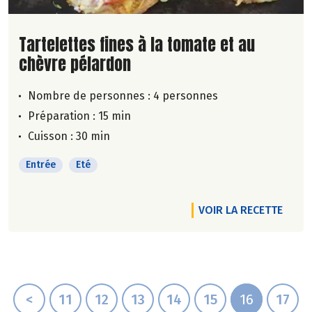
Lire la suite de la recette
Tartelettes fines à la tomate et au
chèvre pélardon
Nombre de personnes :
4 personnes
Préparation : 15 min
Cuisson : 30 min
Entrée
Eté
VOIR LA RECETTE
<
11
12
13
14
15
16
17