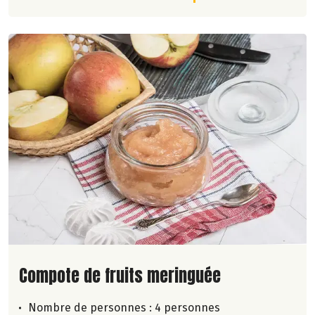
Lire la suite de la recette
Compote de fruits meringuée
Nombre de personnes :
4 personnes