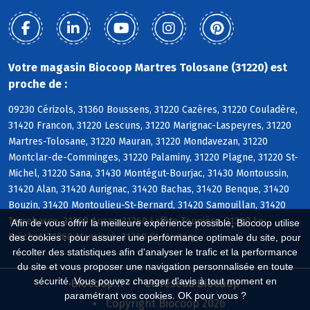
Votre magasin Biocoop Martres Tolosane (31220) est
proche de :
09230 Cérizols, 31360 Boussens, 31220 Cazères, 31220 Couladère,
31420 Francon, 31220 Lescuns, 31220 Marignac-Laspeyres, 31220
Martres-Tolosane, 31220 Mauran, 31220 Mondavezan, 31220
Montclar-de-Comminges, 31220 Palaminy, 31220 Plagne, 31220 St-
Michel, 31220 Sana, 31430 Montégut-Bourjac, 31430 Montoussin,
31420 Alan, 31420 Aurignac, 31420 Bachas, 31420 Benque, 31420
Bouzin, 31420 Montoulieu-St-Bernard, 31420 Samouillan, 31420
Terrebasse, 31360 Auzas, 31360 Laffite-Toupière, 31360 Le
Afin de vous offrir la meilleure expérience possible, Biocoop utilise
Fréchet, 31360 Mancioux, 31360 St-Martory
des cookies : pour assurer une performance optimale du site, pour
récolter des statistiques afin d'analyser le trafic et la performance
du site et vous proposer une navigation personnalisée en toute
sécurité. Vous pouvez changer d'avis à tout moment en
Biocoop.fr
Le réseau Biocoop
paramétrant vos cookies. OK pour vous ?
Copyright Biocoop 2026