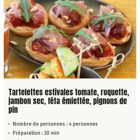
Lire la suite de la recette
Tartelettes estivales tomate, roquette,
jambon sec, féta émiettée, pignons de
pin
Nombre de personnes :
4 personnes
Préparation : 30 min