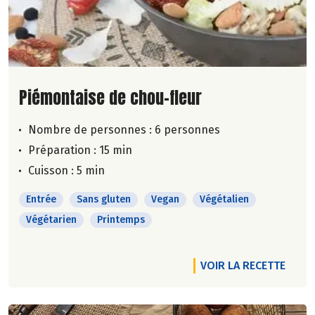
Lire la suite de la recette
Piémontaise de chou-fleur
Nombre de personnes :
6 personnes
Préparation : 15 min
Cuisson : 5 min
Entrée
Sans gluten
Vegan
Végétalien
Végétarien
Printemps
VOIR LA RECETTE