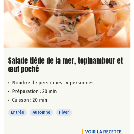
Lire la suite de la recette
Salade tiède de la mer, topinambour et
œuf poché
Nombre de personnes :
4 personnes
Préparation : 20 min
Cuisson : 20 min
Entrée
Automne
Hiver
VOIR LA RECETTE