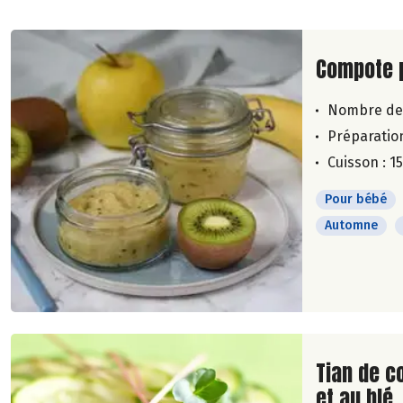
Lire la su
Compote 
Nombre de
Préparation
Cuisson : 1
Pour bébé
Automne
Lire la su
Tian de c
et au blé