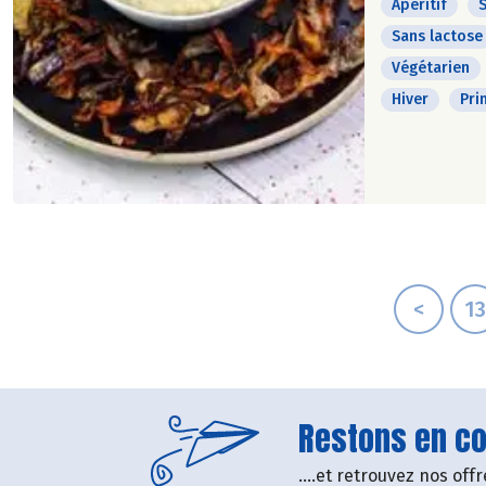
Apéritif
S
Sans lactose
Végétarien
Hiver
Pri
<
13
Restons en con
....et retrouvez nos of