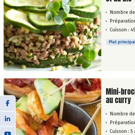
Nombre de
Préparation
Cuisson : 4
Plat principa
Lire la su
Mini-bro
au curry
Nombre de
Préparation
Cuisson : 5