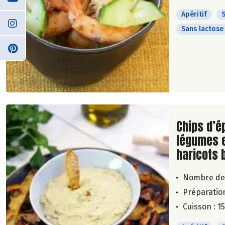
Apéritif
S
Sans lactose
Lire la su
Chips d’é
légumes e
haricots 
Nombre de
Préparation
Cuisson : 1