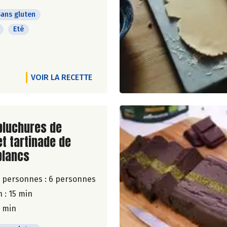
ans gluten
Eté
VOIR LA RECETTE
ite de la recette
pluchures de
t tartinade de
blancs
 personnes :
6 personnes
 : 15 min
5 min