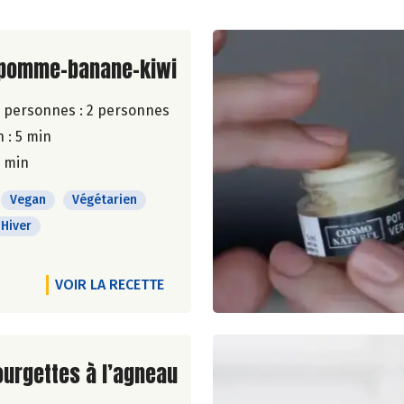
ite de la recette
pomme-banane-kiwi
 personnes :
2 personnes
 : 5 min
5 min
Vegan
Végétarien
Hiver
VOIR LA RECETTE
ite de la recette
ourgettes à l’agneau