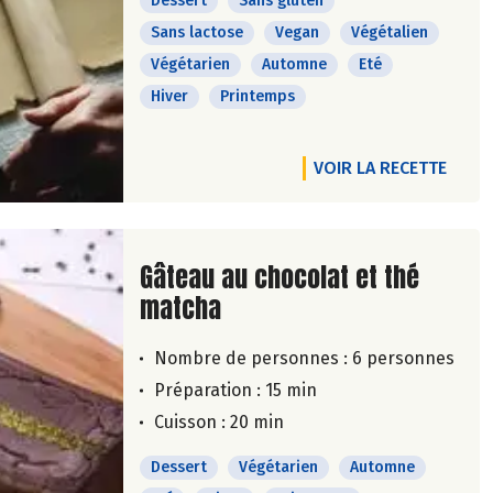
Dessert
Sans gluten
Sans lactose
Vegan
Végétalien
Végétarien
Automne
Eté
Hiver
Printemps
VOIR LA RECETTE
Lire la suite de la recette
Gâteau au chocolat et thé
matcha
Nombre de personnes :
6 personnes
Préparation : 15 min
Cuisson : 20 min
Dessert
Végétarien
Automne