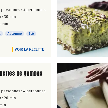
 personnes :
4 personnes
 : 30 min
5 min
l
Automne
Eté
VOIR LA RECETTE
ite de la recette
chettes de gambas
 personnes :
4 personnes
 : 20 min
 min