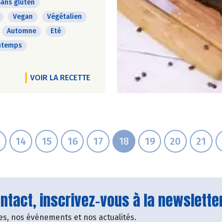
ans gluten
Vegan
Végétalien
Automne
Eté
ntemps
VOIR LA RECETTE
14
15
16
17
18
19
20
21
tact, inscrivez-vous à la newsletter
fres, nos événements et nos actualités.