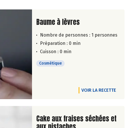
Lire la suite de la recette
Baume à lèvres
Nombre de personnes :
1 personnes
Préparation : 0 min
Cuisson : 0 min
Cosmétique
VOIR LA RECETTE
Lire la suite de la recette
Cake aux fraises séchées et
aux pistaches