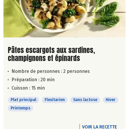
Lire la suite de la recette
Pâtes escargots aux sardines,
champignons et épinards
Nombre de personnes :
2 personnes
Préparation : 20 min
Cuisson : 15 min
Plat principal
Flexitarien
Sans lactose
Hiver
Printemps
VOIR LA RECETTE