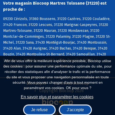
Votre magasin Biocoop Martres Tolosane (31220) est
proche de :
09230 Cérizols, 31360 Boussens, 31220 Cazères, 31220 Couladère,
31420 Francon, 31220 Lescuns, 31220 Marignac-Laspeyres, 31220
Martres-Tolosane, 31220 Mauran, 31220 Mondavezan, 31220
Montclar-de-Comminges, 31220 Palaminy, 31220 Plagne, 31220 St-
Michel, 31220 Sana, 31430 Montégut-Bourjac, 31430 Montoussin,
31420 Alan, 31420 Aurignac, 31420 Bachas, 31420 Benque, 31420
Bouzin, 31420 Montoulieu-St-Bernard, 31420 Samouillan, 31420
Terrebasse, 31360 Auzas, 31360 Laffite-Toupière, 31360 Le
Afin de vous offrir la meilleure expérience possible, Biocoop utilise
Fréchet, 31360 Mancioux, 31360 St-Martory
des cookies : pour assurer une performance optimale du site, pour
récolter des statistiques afin d'analyser le trafic et la performance
du site et vous proposer une navigation personnalisée en toute
sécurité. Vous pouvez changer d'avis à tout moment en
Biocoop.fr
Le réseau Biocoop
paramétrant vos cookies. OK pour vous ?
Copyright Biocoop 2026
En savoir plus et paramétrer les cookies
Je refuse
J'accepte
Réalisé par