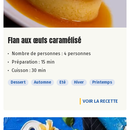
Lire la suite de la recette
Flan aux œufs caramélisé
Nombre de personnes :
4 personnes
Préparation : 15 min
Cuisson : 30 min
Dessert
Automne
Eté
Hiver
Printemps
VOIR LA RECETTE