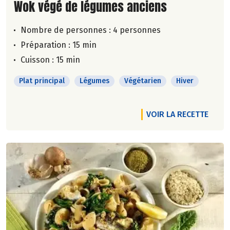
Lire la suite de la recette
Wok végé de légumes anciens
Nombre de personnes :
4 personnes
Préparation : 15 min
Cuisson : 15 min
Plat principal
Légumes
Végétarien
Hiver
VOIR LA RECETTE