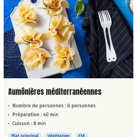
Lire la suite de la recette
Aumônières méditerranéennes
Nombre de personnes :
6 personnes
Préparation : 40 min
Cuisson : 8 min
Plat principal
Végétarien
Eté